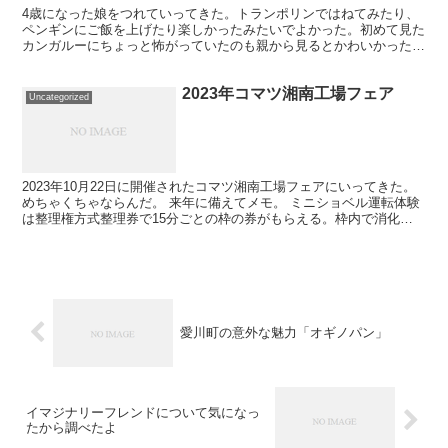
4歳になった娘をつれていってきた。トランポリンではねてみたり、
ペンギンにご飯を上げたり楽しかったみたいでよかった。初めて見た
カンガルーにちょっと怖がっていたのも親から見るとかわいかった。
最近聞くようになった公園の気がするわりに、建物が古かっ...
2023年コマツ湘南工場フェア
Uncategorized
2023年10月22日に開催されたコマツ湘南工場フェアにいってきた。
めちゃくちゃならんだ。 来年に備えてメモ。 ミニショベル運転体験
は整理権方式整理券で15分ごとの枠の券がもらえる。枠内で消化し
きれるくらいの人数なら整理券がなくてもできた ...
愛川町の意外な魅力「オギノパン」
イマジナリーフレンドについて気になっ
たから調べたよ