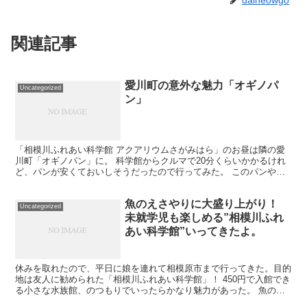
daineowgo
関連記事
愛川町の意外な魅力「オギノパ
Uncategorized
ン」
「相模川ふれあい科学館 アクアリウムさがみはら」のお昼は隣の愛
川町「オギノパン」に。 科学館からクルマで20分くらいかかるけれ
ど、パンが安くておいしそうだったので行ってみた。 このパンやさ
ん、懐かしい給食の揚げパンが有名らしく、平日でも自転...
魚のえさやりに大盛り上がり！
Uncategorized
未就学児も楽しめる”相模川ふれ
あい科学館”いってきたよ。
休みを取れたので、平日に娘を連れて相模原市まで行ってきた。目的
地は友人に勧められた「相模川ふれあい科学館」！ 450円で入館でき
る小さな水族館、のつもりでいったらかなり魅力があった。 魚のえ
さやり水槽は、200円/回。あまりの食いつきに跳ね...