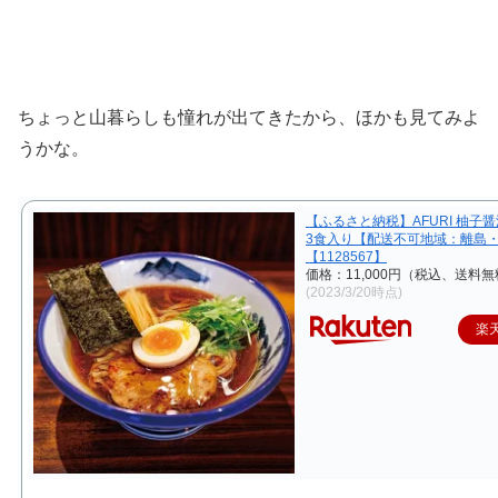
ちょっと山暮らしも憧れが出てきたから、ほかも見てみよ
うかな。
【ふるさと納税】AFURI 柚子
3食入り【配送不可地域：離島
【1128567】
価格：11,000円（税込、送料無
(2023/3/20時点)
楽