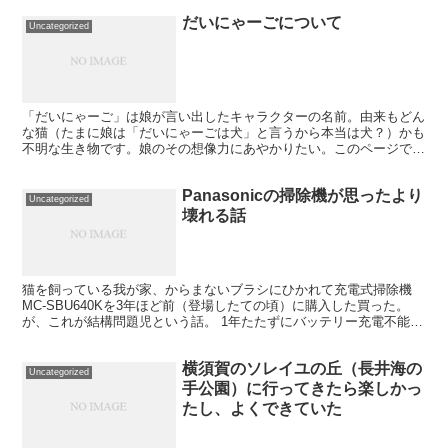
だいにゃーごについて
Uncategorized
「だいにゃーご」は娘が言い出したキャラクターの名前。由来もどん
な猫（たまに娘は「だいにゃーごは犬」と言うから本当は犬？）かも
不明な生き物です。娘のその想像力にあやかりたい。このページで
は、そんな娘や猫たちとの暮らしを記録します。
Panasonicの掃除機が思ったより
Uncategorized
壊れる話
猫を飼っている我が家、からまないブラシにひかれて充電式掃除機
MC-SBU640Kを3年ほど前（登場したての頃）に購入した買った。
が、これが結構問題児という話。 1年たたずにバッテリー充電不能に
なり交換2年でダストボックスの詰めが折れて交換...
横須賀のソレイユの丘（長井海の
Uncategorized
手公園）に行ってきたら楽しかっ
たし、よくできていた