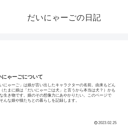
だいにゃーごの日記
いにゃーごについて
いにゃーご」は娘が言い出したキャラクターの名前。由来もどん
（たまに娘は「だいにゃーごは犬」と言うから本当は犬？）かも
な生き物です。娘のその想像力にあやかりたい。このページで
そんな娘や猫たちとの暮らしを記録します。
2023.02.25