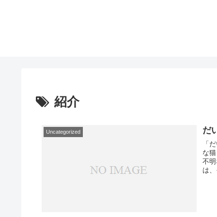
紹介
だ
Uncategorized
「だ
な猫
不明
は、