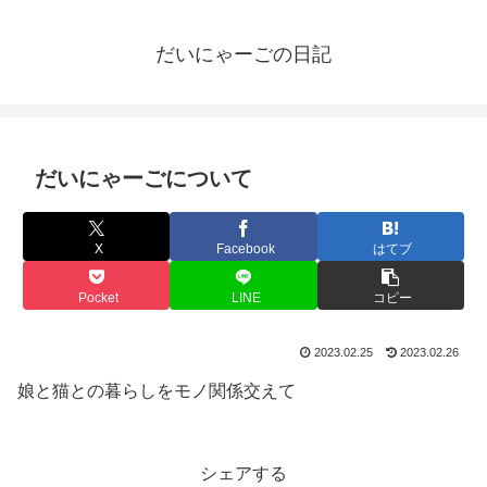
だいにゃーごの日記
だいにゃーごについて
X
Facebook
はてブ
Pocket
LINE
コピー
2023.02.25
2023.02.26
娘と猫との暮らしをモノ関係交えて
シェアする